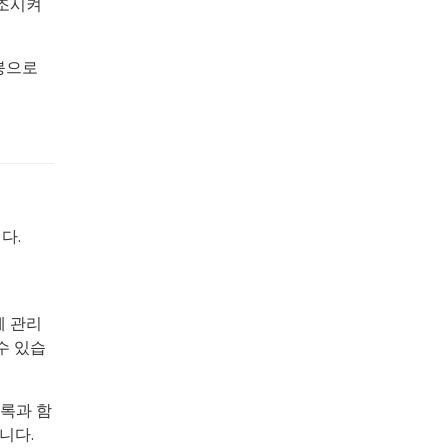
건조시켜
붕으로
다.
체 관리
 수 있습
오도록과 함
니다.