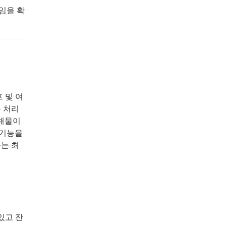
 임을 확
 및 여
 처리
잔해물이
 기능을
는 최
있고 잔