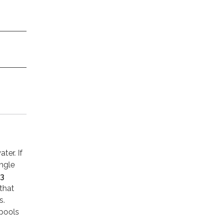
ter. If
ingle
3
 that
s.
 pools