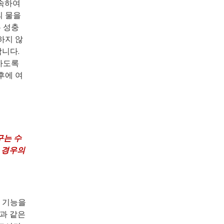
계속하여
의 물을
는 성충
하지 않
합니다.
하도록
후에 여
구는 수
 경우의
제 기능을
장과 같은